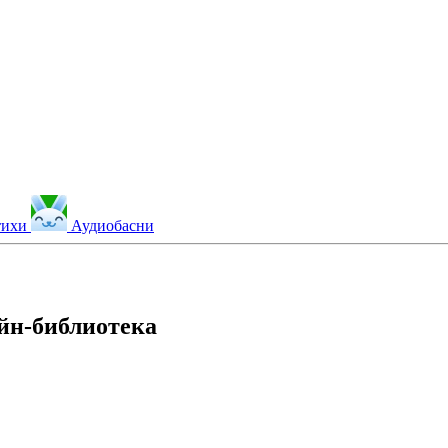
тихи
Аудиобасни
йн-библиотека