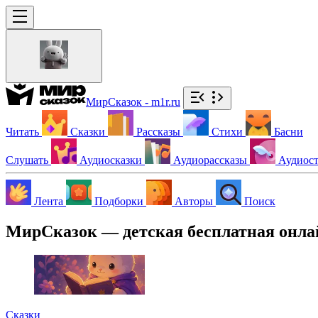
МирСказок - m1r.ru
Читать
Сказки
Рассказы
Стихи
Басни
Слушать
Аудиосказки
Аудиорассказы
Аудиос
Лента
Подборки
Авторы
Поиск
МирСказок — детская бесплатная онла
Сказки