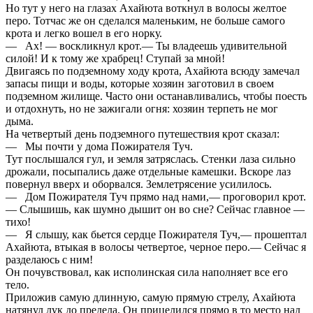
Но тут у него на глазах Ахайюта воткнул в волосы желтое
перо. Тотчас же он сделался маленьким, не больше самого
крота и легко вошел в его норку.
— Ах! — воскликнул крот.— Ты владеешь удивительной
силой! И к тому же храбрец! Ступай за мной!
Двигаясь по подземному ходу крота, Ахайюта всюду замечал
запасы пищи и воды, которые хозяин заготовил в своем
подземном жилище. Часто они останавливались, чтобы поесть
и отдохнуть, но не зажигали огня: хозяин терпеть не мог
дыма.
На четвертый день подземного путешествия крот сказал:
— Мы почти у дома Пожирателя Туч.
Тут послышался гул, и земля затряслась. Стенки лаза сильно
дрожали, посыпались даже отдельные камешки. Вскоре лаз
повернул вверх и оборвался. Землетрясение усилилось.
— Дом Пожирателя Туч прямо над нами,— проговорил крот.
— Слышишь, как шумно дышит он во сне? Сейчас главное —
тихо!
— Я слышу, как бьется сердце Пожирателя Туч,— прошептал
Ахайюта, втыкая в волосы четвертое, черное перо.— Сейчас я
разделаюсь с ним!
Он почувствовал, как исполинская сила наполняет все его
тело.
Приложив самую длинную, самую прямую стрелу, Ахайюта
натянул лук до предела. Он прицелился прямо в то место над