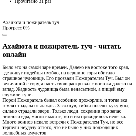
Прочитано
31 раз
Ахайюта и пожиратель туч
Прогресс
0
%
Ахайюта и пожиратель туч - читать
онлайн
Было это на самой заре времен. Далеко на востоке того края,
где живут индейцы пуэбло, на вершине горы обитало
страшное чудовище. Его прозвали Пожирателем Туч. Был он
величиной с гору, а пасть свою раскрывал с востока далеко на
запад. Жадность чудовища была ненасытной, а пищей ему
служили тучи.
Порой Пожиратель бывал особенно прожорлив, и тогда вся
земля страдала от жажды. Засохнув, гибли посевы кукурузы,
сильно страдали звери. Только люди, сохранив про запас
немного еды, могли выжить, но и им приходилось нелегко.
Много воинов искало встречи с Пожирателем Туч, но все
терпели неудачу оттого, что не было у них подходящих
волшебных амулетов.