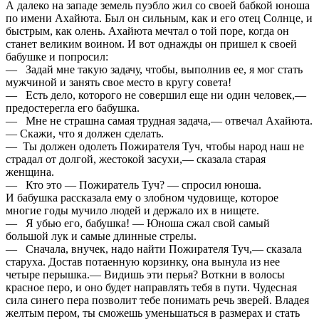
А далеко на западе земель пуэбло жил со своей бабкой юноша
по имени Ахайюта. Был он сильным, как и его отец Солнце, и
быстрым, как олень. Ахайюта мечтал о той поре, когда он
станет великим воином. И вот однажды он пришел к своей
бабушке и попросил:
— Задай мне такую задачу, чтобы, выполнив ее, я мог стать
мужчиной и занять свое место в кругу совета!
— Есть дело, которого не совершил еще ни один человек,—
предостерегла его бабушка.
— Мне не страшна самая трудная задача,— отвечал Ахайюта.
— Скажи, что я должен сделать.
— Ты должен одолеть Пожирателя Туч, чтобы народ наш не
страдал от долгой, жестокой засухи,— сказала старая
женщина.
— Кто это — Пожиратель Туч? — спросил юноша.
И бабушка рассказала ему о злобном чудовище, которое
многие годы мучило людей и держало их в нищете.
— Я убью его, бабушка! — Юноша сжал свой самый
большой лук и самые длинные стрелы.
— Сначала, внучек, надо найти Пожирателя Туч,— сказала
старуха. Достав потаенную корзинку, она вынула из нее
четыре перышка.— Видишь эти перья? Воткни в волосы
красное перо, и оно будет направлять тебя в пути. Чудесная
сила синего пера позволит тебе понимать речь зверей. Владея
желтым пером, ты сможешь уменьшаться в размерах и стать