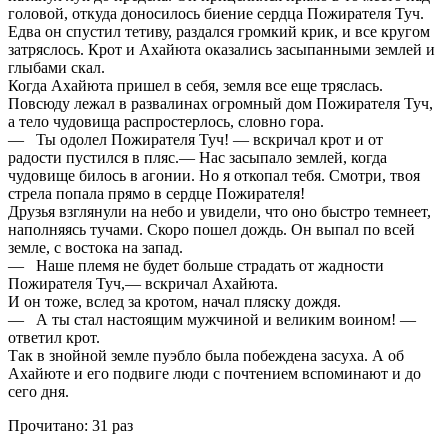
головой, откуда доносилось биение сердца Пожирателя Туч.
Едва он спустил тетиву, раздался громкий крик, и все кругом
затряслось. Крот и Ахайюта оказались засыпанными землей и
глыбами скал.
Когда Ахайюта пришел в себя, земля все еще тряслась.
Повсюду лежал в развалинах огромный дом Пожирателя Туч,
а тело чудовища распростерлось, словно гора.
— Ты одолел Пожирателя Туч! — вскричал крот и от
радости пустился в пляс.— Нас засыпало землей, когда
чудовище билось в агонии. Но я откопал тебя. Смотри, твоя
стрела попала прямо в сердце Пожирателя!
Друзья взглянули на небо и увидели, что оно быстро темнеет,
наполняясь тучами. Скоро пошел дождь. Он выпал по всей
земле, с востока на запад.
— Наше племя не будет больше страдать от жадности
Пожирателя Туч,— вскричал Ахайюта.
И он тоже, вслед за кротом, начал пляску дождя.
— А ты стал настоящим мужчиной и великим воином! —
ответил крот.
Так в знойной земле пуэбло была побеждена засуха. А об
Ахайюте и его подвиге люди с почтением вспоминают и до
сего дня.
Прочитано:
31 раз