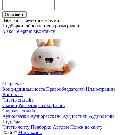
Отправить
Забегай — будет интересно!
Подборки, обновления и розыгрыши
Макс
Telegram
вКонтакте
О проекте
Конфидициальность
Правообладателям
Иллюстрации
Контакты
Читать онлайн
Сказки
Рассказы
Стихи
Басни
Слушать онлайн
Аудиосказки
Аудиорассказы
Аудиостихи
Аудиобасни
Подобрать
Читать ленту
Подборки
Авторы
Поиск по сайту
2026 ©
МирСказок