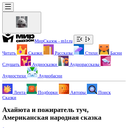
МирСказок - m1r.ru
Читать
Сказки
Рассказы
Стихи
Басни
Слушать
Аудиосказки
Аудиорассказы
Аудиостихи
Аудиобасни
Лента
Подборки
Авторы
Поиск
Сказки
Ахайюта и пожиратель туч,
Американская народная сказка