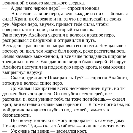
величиной с самого маленького зверька.
— А для чего черное перо? — спросил юноша.
— Это самое главное перо, а ведь каждое из них — большая
сила! Храни их бережно и ни за что не выпускай из своих
рук. Черное перо, внучек, придаст тебе силы, чтобы
совершить тот подвиг, на который ты идешь.
Рано поутру Ахайюта укрепил в волосах красное перо,
распрощался с бабушкой и отправился в путь.
Весь день красное перо направляло его в пути. Чем дальше к
востоку он шел, тем жарче был воздух, реже растительность.
Земля казалась выжженной, и все чаще попадались широкие
трещины в почве. Уже давно не видно было зверей. И вдруг
Ахайюта наступил на подземную норку крота, и сам хозяин
выпрыгнул наружу.
— Скажи, где живет Пожиратель Туч? — спросил Ахайюта,
воткнув в волосы синее перо.
— До жилья Пожирателя всего несколько дней пути, но ты
должен быть осторожен. Он погубил всех зверей, все
растения, и, если увидит тебя, ты тоже погибнешь,— сказал
крот, внимательно оглядывая горизонт.— Я тоже погиб бы, но
мой домик находится глубоко под землей, там-то я в
безопасности.
— По твоему тоннелю я смогу подобраться к самому дому
Пожирателя Туч,— сказал Ахайюта,— и он не заметит меня.
— Уж очень ты велик,— засмеялся крот.