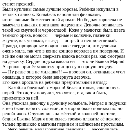
станет прежней.
Были куплены самые лучшие коровы. Ребёнка искупали в
тёплых сливках. Колыбель наполнили фиалками,
источавшими божественный аромат. Но бедная королева не
замечала никаких признаков исцеления. Девочка оставалась
такой же смуглой и черноглазой. Кожа у малютки была цвета
тёмного ореха, волосы — чёрные и колючие, глазёнки —
жгучие, как угольки, взгляд — острый и неприветливый.
Правда, придворные в один голос твердили, что девочка
очень мила, так что в конце концов королева им поверила. И
всё же она не могла сдержать вздоха всякий раз, как смотрела
на девочку. Сердце подсказывало ей — это не Бьянка Мария!
А тролль принёс малютку принцессу в горную пещеру.
— Ну разве она не милашка?! — проорал он, откидывая угол
одеяльца, в которое была завёрнута девочка.
Его жена бросила на ребёнка презрительный взгляд:
— Какой-то бледный заморыш! Белая и тощая, словно лук-
порей. Что ж, ты получил, что хотел, и я, так и быть,
присмотрю за ней.
Она уложила девочку в дочкину колыбель. Матрас и подушки
в ней были набиты соломой, в которой было полным-полно
репейников. Очутившись на жёсткой и колючей постели,
бедная Бьянка Мария принялась громко плакать: её нежное
тельце привыкло к мягким перинам и шёлковым простыням.
— Чего ревёшь, неблагодарная девчонка! — рассердилась