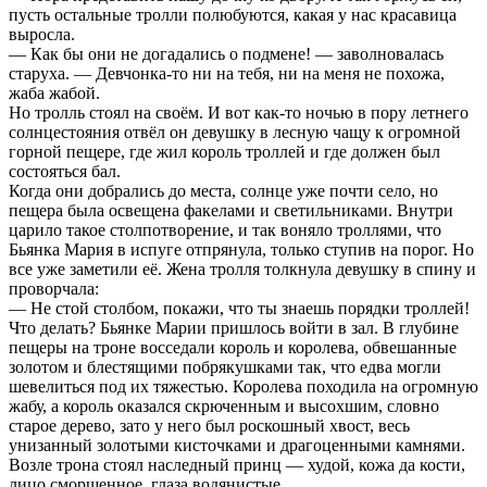
пусть остальные тролли полюбуются, какая у нас красавица
выросла.
— Как бы они не догадались о подмене! — заволновалась
старуха. — Девчонка-то ни на тебя, ни на меня не похожа,
жаба жабой.
Но тролль стоял на своём. И вот как-то ночью в пору летнего
солнцестояния отвёл он девушку в лесную чащу к огромной
горной пещере, где жил король троллей и где должен был
состояться бал.
Когда они добрались до места, солнце уже почти село, но
пещера была освещена факелами и светильниками. Внутри
царило такое столпотворение, и так воняло троллями, что
Бьянка Мария в испуге отпрянула, только ступив на порог. Но
все уже заметили её. Жена тролля толкнула девушку в спину и
проворчала:
— Не стой столбом, покажи, что ты знаешь порядки троллей!
Что делать? Бьянке Марии пришлось войти в зал. В глубине
пещеры на троне восседали король и королева, обвешанные
золотом и блестящими побрякушками так, что едва могли
шевелиться под их тяжестью. Королева походила на огромную
жабу, а король оказался скрюченным и высохшим, словно
старое дерево, зато у него был роскошный хвост, весь
унизанный золотыми кисточками и драгоценными камнями.
Возле трона стоял наследный принц — худой, кожа да кости,
лицо сморщенное, глаза водянистые.