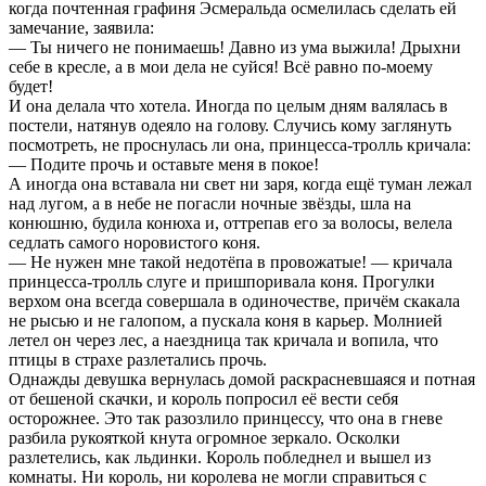
когда почтенная графиня Эсмеральда осмелилась сделать ей
замечание, заявила:
— Ты ничего не понимаешь! Давно из ума выжила! Дрыхни
себе в кресле, а в мои дела не суйся! Всё равно по-моему
будет!
И она делала что хотела. Иногда по целым дням валялась в
постели, натянув одеяло на голову. Случись кому заглянуть
посмотреть, не проснулась ли она, принцесса-тролль кричала:
— Подите прочь и оставьте меня в покое!
А иногда она вставала ни свет ни заря, когда ещё туман лежал
над лугом, а в небе не погасли ночные звёзды, шла на
конюшню, будила конюха и, оттрепав его за волосы, велела
седлать самого норовистого коня.
— Не нужен мне такой недотёпа в провожатые! — кричала
принцесса-тролль слуге и пришпоривала коня. Прогулки
верхом она всегда совершала в одиночестве, причём скакала
не рысью и не галопом, а пускала коня в карьер. Молнией
летел он через лес, а наездница так кричала и вопила, что
птицы в страхе разлетались прочь.
Однажды девушка вернулась домой раскрасневшаяся и потная
от бешеной скачки, и король попросил её вести себя
осторожнее. Это так разозлило принцессу, что она в гневе
разбила рукояткой кнута огромное зеркало. Осколки
разлетелись, как льдинки. Король побледнел и вышел из
комнаты. Ни король, ни королева не могли справиться с