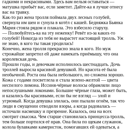
гадкими и некрасивыми. Здесь вам нельзя оставаться —
матушка прибьёт вас, если заметит. Дайте-ка я лучше отнесу
вас на травку.
Как-то раз жена тролля поймала двух лесных голубей,
свернула им шеи и сунула в котёл с кашей. Бедняжка Бьянка
Мария стояла рядом и плакала. Это взбесило старуху.
— Полюбуйтесь-ка на эту неженку! Ревёт из-за каких-то
голубей! Никогда из тебя не вырастет настоящий тролль. Уж
не знаю, в кого ты такая уродилась!
Конечно, жена тролля прекрасно знала в кого. Но муж
строжайше запретил ей даже намекать приёмышу, что она
королевская дочь.
Прошли годы, и девочкам исполнилось шестнадцать. Дочь
троллей выросла красивой девушкой. Но красота её была
необычной. Роста она была небольшого, но сложена хорошо.
Кожа с годами посветлела и стала зелено-желтой — цвета
неспелого лимона. Иссиня-чёрные волосы обрамляли лицо
непослушными локонами. Большие чёрные глаза, может быть,
и казались бы красивыми, если бы не взгляд — злой и
угрюмый. Когда девушка злилась, они пылали огнём, так что
люди в смущении отводили взоры, а когда радовалась —
источали насмешку и презрение. Казалось, она на всех
смотрит свысока. Чем старше становилась принцесса-тролль,
тем больше портился её нрав. Она била по щекам служанок,
колола булавками камеристок, помогавших ей одеваться, а