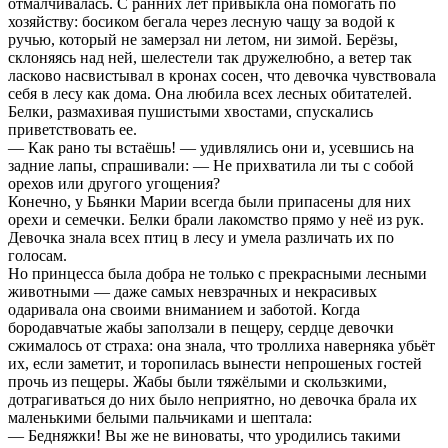
отмалчивалась. С ранних лет привыкла она помогать по
хозяйству: босиком бегала через лесную чащу за водой к
ручью, который не замерзал ни летом, ни зимой. Берёзы,
склоняясь над ней, шелестели так дружелюбно, а ветер так
ласково насвистывал в кронах сосен, что девочка чувствовала
себя в лесу как дома. Она любила всех лесных обитателей.
Белки, размахивая пушистыми хвостами, спускались
приветствовать ее.
— Как рано ты встаёшь! — удивлялись они и, усевшись на
задние лапы, спрашивали: — Не прихватила ли ты с собой
орехов или другого угощения?
Конечно, у Бьянки Марии всегда были припасены для них
орехи и семечки. Белки брали лакомство прямо у неё из рук.
Девочка знала всех птиц в лесу и умела различать их по
голосам.
Но принцесса была добра не только с прекрасными лесными
животными — даже самых невзрачных и некрасивых
одаривала она своими вниманием и заботой. Когда
бородавчатые жабы заползали в пещеру, сердце девочки
сжималось от страха: она знала, что троллиха наверняка убьёт
их, если заметит, и торопилась вынести непрошеных гостей
прочь из пещеры. Жабы были тяжёлыми и скользкими,
дотрагиваться до них было неприятно, но девочка брала их
маленькими белыми пальчиками и шептала:
— Бедняжки! Вы же не виноваты, что уродились такими