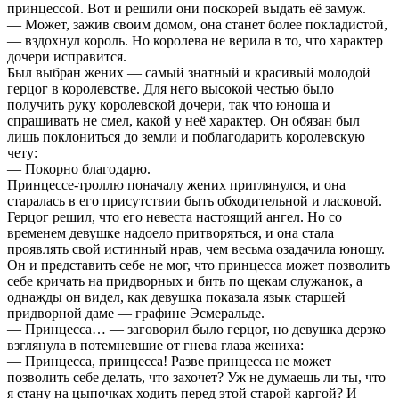
принцессой. Вот и решили они поскорей выдать её замуж.
— Может, зажив своим домом, она станет более покладистой,
— вздохнул король. Но королева не верила в то, что характер
дочери исправится.
Был выбран жених — самый знатный и красивый молодой
герцог в королевстве. Для него высокой честью было
получить руку королевской дочери, так что юноша и
спрашивать не смел, какой у неё характер. Он обязан был
лишь поклониться до земли и поблагодарить королевскую
чету:
— Покорно благодарю.
Принцессе-троллю поначалу жених приглянулся, и она
старалась в его присутствии быть обходительной и ласковой.
Герцог решил, что его невеста настоящий ангел. Но со
временем девушке надоело притворяться, и она стала
проявлять свой истинный нрав, чем весьма озадачила юношу.
Он и представить себе не мог, что принцесса может позволить
себе кричать на придворных и бить по щекам служанок, а
однажды он видел, как девушка показала язык старшей
придворной даме — графине Эсмеральде.
— Принцесса… — заговорил было герцог, но девушка дерзко
взглянула в потемневшие от гнева глаза жениха:
— Принцесса, принцесса! Разве принцесса не может
позволить себе делать, что захочет? Уж не думаешь ли ты, что
я стану на цыпочках ходить перед этой старой каргой? И