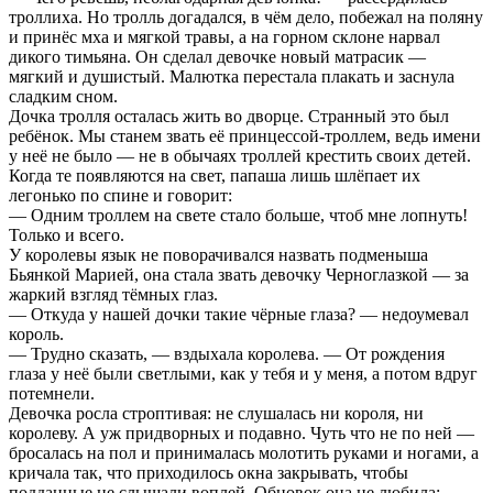
троллиха. Но тролль догадался, в чём дело, побежал на поляну
и принёс мха и мягкой травы, а на горном склоне нарвал
дикого тимьяна. Он сделал девочке новый матрасик —
мягкий и душистый. Малютка перестала плакать и заснула
сладким сном.
Дочка тролля осталась жить во дворце. Странный это был
ребёнок. Мы станем звать её принцессой-троллем, ведь имени
у неё не было — не в обычаях троллей крестить своих детей.
Когда те появляются на свет, папаша лишь шлёпает их
легонько по спине и говорит:
— Одним троллем на свете стало больше, чтоб мне лопнуть!
Только и всего.
У королевы язык не поворачивался назвать подменыша
Бьянкой Марией, она стала звать девочку Черноглазкой — за
жаркий взгляд тёмных глаз.
— Откуда у нашей дочки такие чёрные глаза? — недоумевал
король.
— Трудно сказать, — вздыхала королева. — От рождения
глаза у неё были светлыми, как у тебя и у меня, а потом вдруг
потемнели.
Девочка росла строптивая: не слушалась ни короля, ни
королеву. А уж придворных и подавно. Чуть что не по ней —
бросалась на пол и принималась молотить руками и ногами, а
кричала так, что приходилось окна закрывать, чтобы
подданные не слышали воплей. Обновок она не любила: