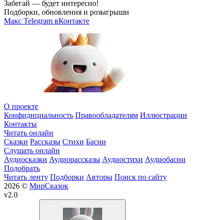
Забегай — будет интересно!
Подборки, обновления и розыгрыши
Макс
Telegram
вКонтакте
О проекте
Конфидициальность
Правообладателям
Иллюстрации
Контакты
Читать онлайн
Сказки
Рассказы
Стихи
Басни
Слушать онлайн
Аудиосказки
Аудиорассказы
Аудиостихи
Аудиобасни
Подобрать
Читать ленту
Подборки
Авторы
Поиск по сайту
2026 ©
МирСказок
v2.0