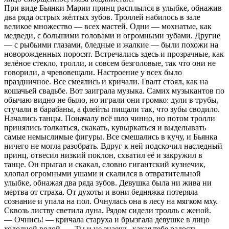
При виде Бьянки Марии принц расплылся в улыбке, обнажив
два ряда острых жёлтых зубов. Троллей набилось в зале
великое множество — всех мастей. Одни — мохнатые, как
медведи, с большими головами и огромными зубами. Другие
— с рыбьими глазами, бледные и жалкие — были похожи на
новорожденных поросят. Встречались здесь и прозрачные, как
зелёное стекло, тролли, и совсем безголовые, так что они не
говорили, а чревовещали. Настроение у всех было
праздничное. Все смеялись и кричали. Гвалт стоял, как на
кошачьей свадьбе. Вот заиграла музыка. Самих музыкантов по
обычаю видно не было, но играли они громко: дули в трубы,
стучали в барабаны, а флейты пищали так, что зубы сводило.
Начались танцы. Поначалу всё шло чинно, но потом тролли
принялись толкаться, скакать, кувыркаться и выделывать
самые немыслимые фигуры. Все смешались в кучу, и Бьянка
ничего не могла разобрать. Вдруг к ней подскочил наследный
принц, отвесил низкий поклон, схватил её и закружил в
танце. Он прыгал и скакал, словно гигантский кузнечик,
хлопал огромными ушами и скалился в отвратительной
улыбке, обнажая два ряда зубов. Девушка была ни жива ни
мертва от страха. От духоты и вони бедняжка потеряла
сознание и упала на пол. Очнулась она в лесу на мягком мху.
Сквозь листву светила луна. Рядом сидели тролль с женой.
— Очнись! — кричала старуха и брызгала девушке в лицо
холодной водой. — Ты и не знаешь, какая тебе радость