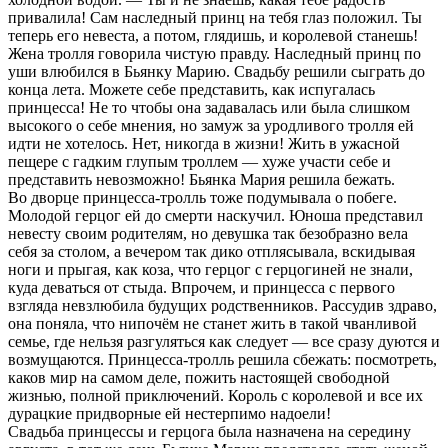
привалила! Сам наследный принц на тебя глаз положил. Ты
теперь его невеста, а потом, глядишь, и королевой станешь!
Жена тролля говорила чистую правду. Наследный принц по
уши влюбился в Бьянку Марию. Свадьбу решили сыграть до
конца лета. Можете себе представить, как испугалась
принцесса! Не то чтобы она задавалась или была слишком
высокого о себе мнения, но замуж за уродливого тролля ей
идти не хотелось. Нет, никогда в жизни! Жить в ужасной
пещере с гадким глупым троллем — хуже участи себе и
представить невозможно! Бьянка Мария решила бежать.
Во дворце принцесса-тролль тоже подумывала о побеге.
Молодой герцог ей до смерти наскучил. Юноша представил
невесту своим родителям, но девушка так безобразно вела
себя за столом, а вечером так дико отплясывала, вскидывая
ноги и прыгая, как коза, что герцог с герцогиней не знали,
куда деваться от стыда. Впрочем, и принцесса с первого
взгляда невзлюбила будущих родственников. Рассудив здраво,
она поняла, что нипочём не станет жить в такой чванливой
семье, где нельзя разгуляться как следует — все сразу дуются и
возмущаются. Принцесса-тролль решила сбежать: посмотреть,
каков мир на самом деле, пожить настоящей свободной
жизнью, полной приключений. Король с королевой и все их
дурацкие придворные ей нестерпимо надоели!
Свадьба принцессы и герцога была назначена на середину