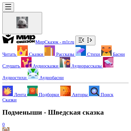
МирСказок - m1r.ru
Читать
Сказки
Рассказы
Стихи
Басни
Слушать
Аудиосказки
Аудиорассказы
Аудиостихи
Аудиобасни
Лента
Подборки
Авторы
Поиск
Сказки
Подменыши - Шведская сказка
0