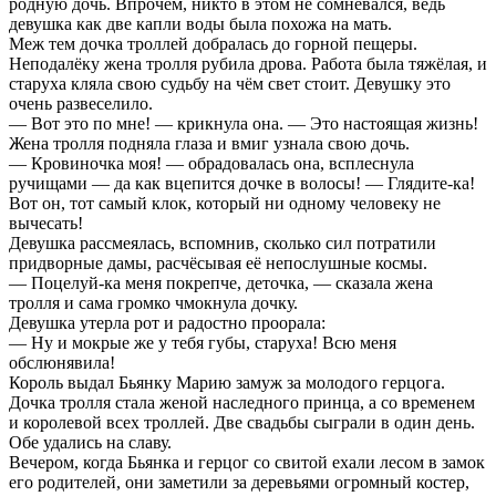
родную дочь. Впрочем, никто в этом не сомневался, ведь
девушка как две капли воды была похожа на мать.
Меж тем дочка троллей добралась до горной пещеры.
Неподалёку жена тролля рубила дрова. Работа была тяжёлая, и
старуха кляла свою судьбу на чём свет стоит. Девушку это
очень развеселило.
— Вот это по мне! — крикнула она. — Это настоящая жизнь!
Жена тролля подняла глаза и вмиг узнала свою дочь.
— Кровиночка моя! — обрадовалась она, всплеснула
ручищами — да как вцепится дочке в волосы! — Глядите-ка!
Вот он, тот самый клок, который ни одному человеку не
вычесать!
Девушка рассмеялась, вспомнив, сколько сил потратили
придворные дамы, расчёсывая её непослушные космы.
— Поцелуй-ка меня покрепче, деточка, — сказала жена
тролля и сама громко чмокнула дочку.
Девушка утерла рот и радостно проорала:
— Ну и мокрые же у тебя губы, старуха! Всю меня
обслюнявила!
Король выдал Бьянку Марию замуж за молодого герцога.
Дочка тролля стала женой наследного принца, а со временем
и королевой всех троллей. Две свадьбы сыграли в один день.
Обе удались на славу.
Вечером, когда Бьянка и герцог со свитой ехали лесом в замок
его родителей, они заметили за деревьями огромный костер,