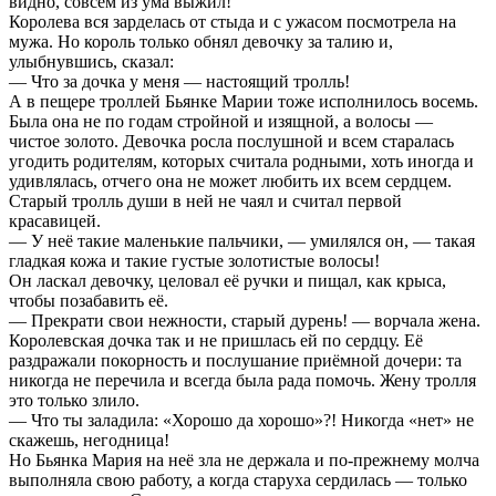
видно, совсем из ума выжил!
Королева вся зарделась от стыда и с ужасом посмотрела на
мужа. Но король только обнял девочку за талию и,
улыбнувшись, сказал:
— Что за дочка у меня — настоящий тролль!
А в пещере троллей Бьянке Марии тоже исполнилось восемь.
Была она не по годам стройной и изящной, а волосы —
чистое золото. Девочка росла послушной и всем старалась
угодить родителям, которых считала родными, хоть иногда и
удивлялась, отчего она не может любить их всем сердцем.
Старый тролль души в ней не чаял и считал первой
красавицей.
— У неё такие маленькие пальчики, — умилялся он, — такая
гладкая кожа и такие густые золотистые волосы!
Он ласкал девочку, целовал её ручки и пищал, как крыса,
чтобы позабавить её.
— Прекрати свои нежности, старый дурень! — ворчала жена.
Королевская дочка так и не пришлась ей по сердцу. Её
раздражали покорность и послушание приёмной дочери: та
никогда не перечила и всегда была рада помочь. Жену тролля
это только злило.
— Что ты заладила: «Хорошо да хорошо»?! Никогда «нет» не
скажешь, негодница!
Но Бьянка Мария на неё зла не держала и по-прежнему молча
выполняла свою работу, а когда старуха сердилась — только