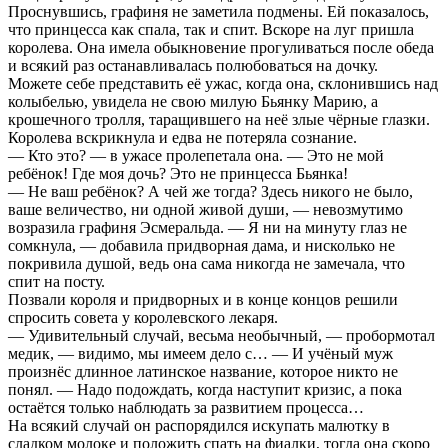
Проснувшись, графиня не заметила подмены. Ей показалось,
что принцесса как спала, так и спит. Вскоре на луг пришла
королева. Она имела обыкновение прогуливаться после обеда
и всякий раз останавливалась полюбоваться на дочку.
Можете себе представить её ужас, когда она, склонившись над
колыбелью, увидела не свою милую Бьянку Марию, а
крошечного тролля, таращившего на неё злые чёрные глазки.
Королева вскрикнула и едва не потеряла сознание.
— Кто это? — в ужасе пролепетала она. — Это не мой
ребёнок! Где моя дочь? Это не принцесса Бьянка!
— Не ваш ребёнок? А чей же тогда? Здесь никого не было,
ваше величество, ни одной живой души, — невозмутимо
возразила графиня Эсмеральда. — Я ни на минуту глаз не
сомкнула, — добавила придворная дама, и нисколько не
покривила душой, ведь она сама никогда не замечала, что
спит на посту.
Позвали короля и придворных и в конце концов решили
спросить совета у королевского лекаря.
— Удивительный случай, весьма необычный, — пробормотал
медик, — видимо, мы имеем дело с… — И учёный муж
произнёс длинное латинское название, которое никто не
понял. — Надо подождать, когда наступит кризис, а пока
остаётся только наблюдать за развитием процесса…
На всякий случай он распорядился искупать малютку в
сладком молоке и положить спать на фиалки, тогда она скоро