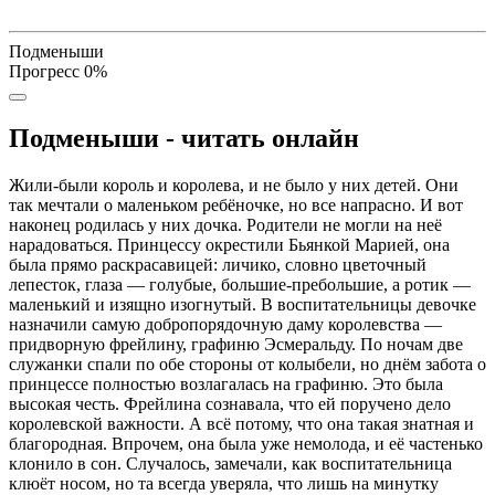
Подменыши
Прогресс
0
%
Подменыши - читать онлайн
Жили-были король и королева, и не было у них детей. Они
так мечтали о маленьком ребёночке, но все напрасно. И вот
наконец родилась у них дочка. Родители не могли на неё
нарадоваться. Принцессу окрестили Бьянкой Марией, она
была прямо раскрасавицей: личико, словно цветочный
лепесток, глаза — голубые, большие-пребольшие, а ротик —
маленький и изящно изогнутый. В воспитательницы девочке
назначили самую добропорядочную даму королевства —
придворную фрейлину, графиню Эсмеральду. По ночам две
служанки спали по обе стороны от колыбели, но днём забота о
принцессе полностью возлагалась на графиню. Это была
высокая честь. Фрейлина сознавала, что ей поручено дело
королевской важности. А всё потому, что она такая знатная и
благородная. Впрочем, она была уже немолода, и её частенько
клонило в сон. Случалось, замечали, как воспитательница
клюёт носом, но та всегда уверяла, что лишь на минутку