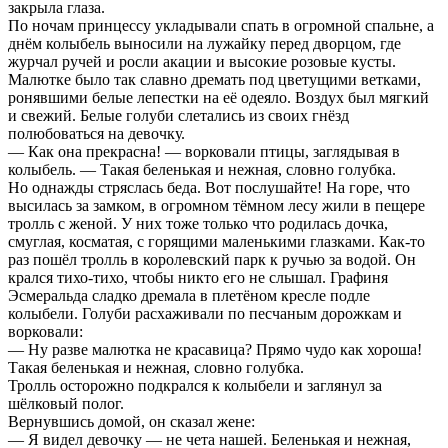
закрыла глаза.
По ночам принцессу укладывали спать в огромной спальне, а
днём колыбель выносили на лужайку перед дворцом, где
журчал ручей и росли акации и высокие розовые кусты.
Малютке было так славно дремать под цветущими ветками,
ронявшими белые лепестки на её одеяло. Воздух был мягкий
и свежий. Белые голуби слетались из своих гнёзд
полюбоваться на девочку.
— Как она прекрасна! — ворковали птицы, заглядывая в
колыбель. — Такая беленькая и нежная, словно голубка.
Но однажды стряслась беда. Вот послушайте! На горе, что
высилась за замком, в огромном тёмном лесу жили в пещере
тролль с женой. У них тоже только что родилась дочка,
смуглая, косматая, с горящими маленькими глазками. Как-то
раз пошёл тролль в королевский парк к ручью за водой. Он
крался тихо-тихо, чтобы никто его не слышал. Графиня
Эсмеральда сладко дремала в плетёном кресле подле
колыбели. Голуби расхаживали по песчаным дорожкам и
ворковали:
— Ну разве малютка не красавица? Прямо чудо как хороша!
Такая беленькая и нежная, словно голубка.
Тролль осторожно подкрался к колыбели и заглянул за
шёлковый полог.
Вернувшись домой, он сказал жене:
— Я видел девочку — не чета нашей. Беленькая и нежная,