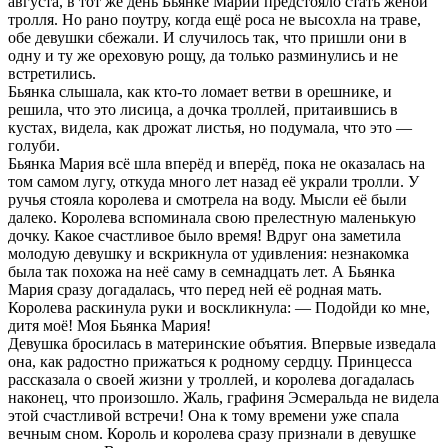
августа, в тот же день Бьянке Марии предстояло стать женой
тролля. Но рано поутру, когда ещё роса не высохла на траве,
обе девушки сбежали. И случилось так, что пришли они в
одну и ту же ореховую рощу, да только разминулись и не
встретились.
Бьянка слышала, как кто-то ломает ветви в орешнике, и
решила, что это лисица, а дочка троллей, притаившись в
кустах, видела, как дрожат листья, но подумала, что это —
голуби.
Бьянка Мария всё шла вперёд и вперёд, пока не оказалась на
том самом лугу, откуда много лет назад её украли тролли. У
ручья стояла королева и смотрела на воду. Мысли её были
далеко. Королева вспоминала свою прелестную маленькую
дочку. Какое счастливое было время! Вдруг она заметила
молодую девушку и вскрикнула от удивления: незнакомка
была так похожа на неё саму в семнадцать лет. А Бьянка
Мария сразу догадалась, что перед ней её родная мать.
Королева раскинула руки и воскликнула: — Подойди ко мне,
дитя моё! Моя Бьянка Мария!
Девушка бросилась в материнские объятия. Впервые изведала
она, как радостно прижаться к родному сердцу. Принцесса
рассказала о своей жизни у троллей, и королева догадалась
наконец, что произошло. Жаль, графиня Эсмеральда не видела
этой счастливой встречи! Она к тому времени уже спала
вечным сном. Король и королева сразу признали в девушке