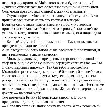
нечего рожу кривить! Моё слово всегда будет главным!
Девушка становилась всё более взбалмошной и капризной.
Она могла повернуться спиной к жениху и заявить:
— Ступай прочь! Мне сегодня недосуг тебя слушать! А то
принималась высмеивать его костюм и манеры.
Если же они отправлялись вместе на прогулку верхом,
принцесса скакала так быстро, что герцогу было за ней не
угнаться. Когда юноша возвращался в замок, она поджидала
его у ворот и дразнила.
— Бедный мальчик! — кричала она. — Ты, видно, никогда
прежде на лошади не сидел!
А на следующий день вновь была ласковой и послушной, и
шептала жениху всякие нежности.
— Милый, славный, распрекрасный герцогский сынок! —
твердила она, не сводя с юноши горящих чёрных глаз. — Ты
словно медовый пирожок. Так бы тебя и проглотила!
Молодой герцог с каждым днем всё больше и больше боялся
своей коронованной невесты. Будь его воля, он давно бы
разорвал помолвку. Но отец его — старый герцог — считал,
что так поступать не годится: дал слово — держи! Пусть даже
невеста окажется злой, как тролль. Женитьба на королевской
дочери — высокая честь.
Тем временем Бьянка Мария тоже выросла. В один
прекрасный день тролль заявил жене:
— Пора представить нашу дочку ко двору. Я так горжусь ей,