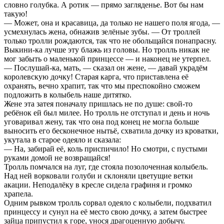
словно голубка. А ротик — прямо загляденье. Вот бы нам
такую!
— Может, она и красавица, да только не нашего поля ягода, —
усмехнулась жена, обнажив зелёные зубы. — От троллей
только тролли рождаются, так что не обольщайся понапрасну.
Выкини-ка лучше эту блажь из головы. Но тролль никак не
мог забыть о маленькой принцессе — и наконец не утерпел.
— Послушай-ка, мать, — сказал он жене, — давай украдём
королевскую дочку! Старая карга, что приставлена её
охранять, вечно храпит, так что мы преспокойно сможем
подложить в колыбель наше дитятко.
Жене эта затея поначалу пришлась не по душе: свой-то
ребёнок ей был милее. Но тролль не отступал и день и ночь
уговаривал жену, так что она под конец не могла больше
выносить его бесконечное нытьё, схватила дочку из кроватки,
укутала в старое одеяло и сказала:
— На, забирай её, коль приспичило! Но смотри, с пустыми
руками домой не возвращайся!
Тролль помчался на луг, где стояла позолоченная колыбель.
Над ней ворковали голуби и склоняли цветущие ветки
акации. Неподалёку в кресле сидела графиня и громко
храпела.
Одним рывком тролль сорвал одеяло с колыбели, подхватил
принцессу и сунул на её место свою дочку, а затем быстрее
зайца припустил к горе, унося драгоценную добычу.