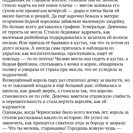
стоило надеть на неё новое платье — мигом заливала его
супом или прожигала кочергой — дыры и пятна были ей
милее бантов и рюшей. Да ещё нарочно бежала к матери:
огорчения бедной королевы забавляли маленькую злодейку.
Но больше всего доставалось графине Эсмеральде. Девчонка
её терпеть не могла. Стоило бедняжке задремать, как
маленькая разбойница подкрадывалась и засыпала ей волосы
песком. Или прятала её башмаки в кустах, так что та потом их
долго искала. А иногда сама пряталась и наблюдала из
укрытия, как воспитательница, проснувшись, ищет её
повсюду — то-то потеха! Часами могла она сидеть в кустах, а
бедная фрейлина, спотыкаясь о кочки и корни, обшаривала
поляну и умирала от страха при мысли, что не уследила за
подопечной.
Возмущённый король пару раз отшлепал дочку за шалости, но
та от наказаний впадала в ещё больший раж: отбивалась и
шипела, как дикий зверёк, а голосила так, что королю
становилось не по себе. Девочка заметила отцовскую слабость
и нерешительность и стала вертеть королём, как ей
вздумается.
Однажды, когда Черноглазке было всего восемь лет, король за
столом рассказывал какую-то историю. Не успел он
закончить, как принцесса схватила отца за бороду и заорала:
— Что ты мелешь, старикашка! Городишь всякую чушь —