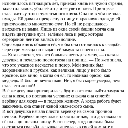
исполнилось пятнадцать лет, приехал князь из чужой страны,
захватил замок, убил её отца и ее увез в плен. Принцесса
стала жить у этого чужеземного князя. Она ни в чём не знала
нужды. Ей давали прекрасную пищу и красивую одежду, ей
прислуживало множество слуг. Но ей не разрешалось
выходить из замка. Лишь из окна своей башни могла она
видеть цветущие луга, зелёные леса и реку, которая
серебряной лентой вилась по долине.
Однажды князь объявил ей, чтобы она готовилась к свадьбе:
через три месяца он выдаст её замуж за своего сына.
— Князь считал, что это большая честь для меня, — сказала
девушка и печально посмотрела на принца. — Но я-то знала,
что это ужасное несчастье и позор. Мой жених был
здоровенным и грубым, как великан, лицо у него было
красное, как вино, а когда он ел, то набивал брюхо, как
медведь. И был он вечно пьян. Нет, я бы скорее умерла, чем
стала его женой!
Всё же девушка притворилась, будто согласна выйти замуж за
сына князя, но поставила условие: сначала она сплетёт
верёвку для якоря — в подарок жениху. А когда работа будет
закончена, она станет женой княжеского сына.
И вот девушка начала плести верёвку из самой прочной
пеньки. Верёвка получилась такая длинная, что доставала от
её окна до поляны внизу. В тот вечер, когда должна была
состояться свадьба, девушка заперлась в своей комнате в