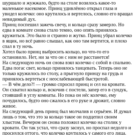
шуршало и жужжало, будто на столе возилось какое-то
маленькое насекомое. Принц удивлённо открыл глаза и
увидел колечко: оно крутилось и вертелось, словно его вращал
невидимый дух.
Принц поспешил зажечь свечу, и кольцо сразу замерло. Но
едва в комнате снова стало темно, оно опять принялось
кружиться. Это было и странно и жутко. Принц убрал колечко
в ящик, но всё равно слышал, как оно там вертится, и плохо
спал в ту ночь.
Хотел было принц выбросить кольцо, но что-то его
остановило. Нет, ни за что он с ним не расстанется!
На следующую ночь он снова взял колечко с собой в спальню.
Едва погас свет, кольцо принялось танцевать. Теперь оно не
только кружилось по столу, а прыгнуло принцу на грудь и
принялось вертеться с неослабевающей быстротой.
— В чём дело?! — громко спросил принц и сел на кровати.
Он схватил кольцо и, вскочив с постели, запер его в сундук,
стоявший в углу комнаты. Но пока он нёс колечко, ему
почудилось, будто оно сжалось в его руке и дрожит, словно
живое.
На следующий день принц был молчалив и серьёзен. И думал
лишь о том, что это за кольцо такое он подцепил своим
хлыстом. Вечером он снова положил колечко на столик у
кровати. Он так устал, что сразу заснул, но проспал недолго и
проснулся оттого, что колечко крутилось у самого его лица.