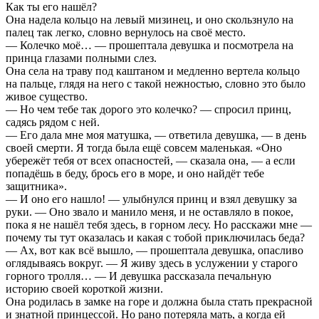
Как ты его нашёл?
Она надела кольцо на левый мизинец, и оно скользнуло на
палец так легко, словно вернулось на своё место.
— Колечко моё… — прошептала девушка и посмотрела на
принца глазами полными слез.
Она села на траву под каштаном и медленно вертела кольцо
на пальце, глядя на него с такой нежностью, словно это было
живое существо.
— Но чем тебе так дорого это колечко? — спросил принц,
садясь рядом с ней.
— Его дала мне моя матушка, — ответила девушка, — в день
своей смерти. Я тогда была ещё совсем маленькая. «Оно
убережёт тебя от всех опасностей, — сказала она, — а если
попадёшь в беду, брось его в море, и оно найдёт тебе
защитника».
— И оно его нашло! — улыбнулся принц и взял девушку за
руки. — Оно звало и манило меня, и не оставляло в покое,
пока я не нашёл тебя здесь, в горном лесу. Но расскажи мне —
почему ты тут оказалась и какая с тобой приключилась беда?
— Ах, вот как всё вышло, — прошептала девушка, опасливо
оглядываясь вокруг. — Я живу здесь в услужении у старого
горного тролля… — И девушка рассказала печальную
историю своей короткой жизни.
Она родилась в замке на горе и должна была стать прекрасной
и знатной принцессой. Но рано потеряла мать, а когда ей