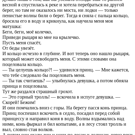
весной я спустилась к реке и хотела перебраться на другой
берег, но там не оказалось ни моста, ни лодки — только
пенистые волны били о берег. Тогда я сняла с пальца кольцо,
бросила его в воду и крикнула, как научила меня моя
матушка:
Беги, беги, моё колечко,
Приведи рыцаря ко мне на крылечко.
Пусть меня спасёт,
От беды увезёт.
И кольцо исчезло в глубине. И вот теперь оно нашло рыцаря,
который может освободить меня. С этими словами она
поцеловала кольцо.
— Ты целуешь кольцо?! — удивился принц. — Мне кажется,
что тебе следовало бы поцеловать меня.
— Ты так считаешь? — улыбнулась девушка, а потом обняла
принца и поцеловала.
Тут же раздался страшный грохот.
— Это горный тролль! — вскочила в испуге девушка. —
Скорей! Бежим!
И они помчались вниз с горы. На берегу пасся конь принца.
Принц поспешил вскочить в седло, посадил перед собой
принцессу и направил коня в воду. Волны вздымались над
ними, конь фыркал и бил копытами, а в лесу стоял тролль и
выл, словно стая волков.
А потом они ехали дни и ночи по лесам и долинам, через реки