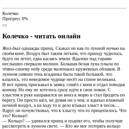
Колечко
Прогресс
0
%
Колечко - читать онлайн
Жил-был однажды принц. Скакал он как-то лунной ночью на
своём коне. Воздух был таким легким, что принцу чудилось,
будто он летит, едва касаясь земли. Вдалеке над горами
неслышно сверкали молнии. Большая белая луна плыла по
тёмно-синему небу среди маленьких кружевных облаков. В
лунном сиянии тень всадника была такой большой, что
казалось, это неведомое чудище несёт на спине великана.
И вот принц прискакал к замку, сошёл с коня и отдал поводья
конюху. Но ему не хотелось сразу идти в свои покои. С
хлыстом в руке направился он вниз к морю и стал бродить по
берегу. Он просто шёл, не думая ни о чем, и вдыхал влажный
ночной воздух, а на ходу то и дело втыкал хлыст в песок…
Вдруг он почувствовал, что к хлысту что-то прицепилось. Что
это? Кольцо!
— Кольцо? — удивился принц и поднял его, чтобы получше
рассмотреть в лунном свете. — Кто же мог потерять кольцо