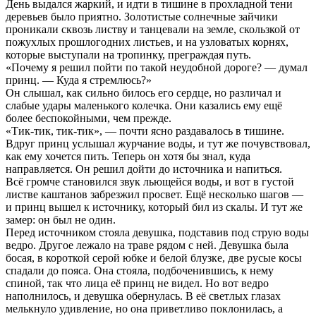
День выдался жаркий, и идти в тишине в прохладной тени
деревьев было приятно. Золотистые солнечные зайчики
проникали сквозь листву и танцевали на земле, скользкой от
пожухлых прошлогодних листьев, и на узловатых корнях,
которые выступали на тропинку, преграждая путь.
«Почему я решил пойти по такой неудобной дороге? — думал
принц. — Куда я стремлюсь?»
Он слышал, как сильно билось его сердце, но различал и
слабые удары маленького колечка. Они казались ему ещё
более беспокойными, чем прежде.
«Тик-тик, тик-тик», — почти ясно раздавалось в тишине.
Вдруг принц услышал журчание воды, и тут же почувствовал,
как ему хочется пить. Теперь он хотя бы знал, куда
направляется. Он решил дойти до источника и напиться.
Всё громче становился звук льющейся воды, и вот в густой
листве каштанов забрезжил просвет. Ещё несколько шагов —
и принц вышел к источнику, который бил из скалы. И тут же
замер: он был не один.
Перед источником стояла девушка, подставив под струю воды
ведро. Другое лежало на траве рядом с ней. Девушка была
босая, в короткой серой юбке и белой блузке, две русые косы
спадали до пояса. Она стояла, подбоченившись, к нему
спиной, так что лица её принц не видел. Но вот ведро
наполнилось, и девушка обернулась. В её светлых глазах
мелькнуло удивление, но она приветливо поклонилась, а