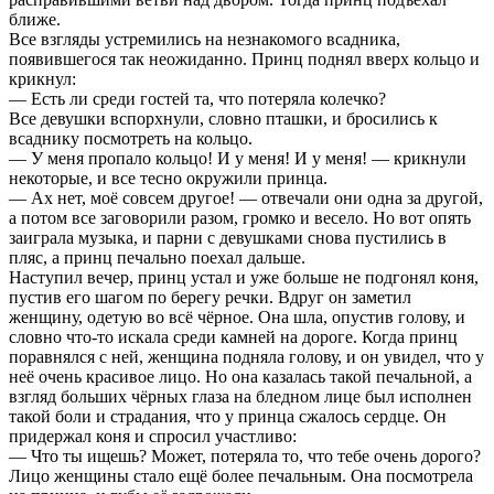
ближе.
Все взгляды устремились на незнакомого всадника,
появившегося так неожиданно. Принц поднял вверх кольцо и
крикнул:
— Есть ли среди гостей та, что потеряла колечко?
Все девушки вспорхнули, словно пташки, и бросились к
всаднику посмотреть на кольцо.
— У меня пропало кольцо! И у меня! И у меня! — крикнули
некоторые, и все тесно окружили принца.
— Ах нет, моё совсем другое! — отвечали они одна за другой,
а потом все заговорили разом, громко и весело. Но вот опять
заиграла музыка, и парни с девушками снова пустились в
пляс, а принц печально поехал дальше.
Наступил вечер, принц устал и уже больше не подгонял коня,
пустив его шагом по берегу речки. Вдруг он заметил
женщину, одетую во всё чёрное. Она шла, опустив голову, и
словно что-то искала среди камней на дороге. Когда принц
поравнялся с ней, женщина подняла голову, и он увидел, что у
неё очень красивое лицо. Но она казалась такой печальной, а
взгляд больших чёрных глаза на бледном лице был исполнен
такой боли и страдания, что у принца сжалось сердце. Он
придержал коня и спросил участливо:
— Что ты ищешь? Может, потеряла то, что тебе очень дорого?
Лицо женщины стало ещё более печальным. Она посмотрела