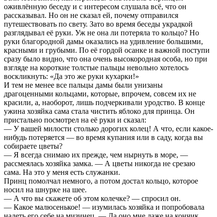
оживлённую беседу и с интересом слушала всё, что он
рассказывал. Но он не сказал ей, почему отправился
путешествовать по свету. Зато во время беседы украдкой
разглядывал её руки. Уж не она ли потеряла то кольцо? Но
руки благородной дамы оказались на удивление большими,
красными и грубыми. По её гордой осанке и важной поступи
сразу было видно, что она очень высокородная особа, но при
взгляде на короткие толстые пальцы невольно хотелось
воскликнуть: «Да это же руки кухарки!»
И тем не менее все пальцы дамы были унизаны
драгоценными кольцами, которые, впрочем, совсем их не
красили, а, наоборот, лишь подчеркивали уродство. В конце
ужина хозяйка сама стала чистить яблоко для принца. Он
пристально посмотрел на её руки и сказал:
— У вашей милости столько дорогих колец! А что, если какое-
нибудь потеряется — во время купания или в саду, когда вы
собираете цветы?
— Я всегда снимаю их прежде, чем нырнуть в море, —
рассмеялась хозяйка замка. — А цветы никогда не срезаю
сама. На это у меня есть служанки.
Принц помолчал немного, а потом достал кольцо, которое
носил на шнурке на шее.
— А что вы скажете об этом колечке? — спросил он.
— Какое малюсенькое! — изумилась хозяйка и попробовала
надеть его себе на мизинец. — Да оно мне даже на кончик