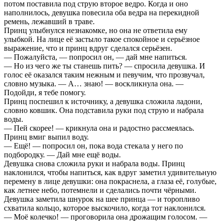
потом поставила под струю второе ведро. Когда и оно
наполнилось, девушка повесила оба ведра на перекидной
ремень, лежавший в траве.
Принц улыбнулся незнакомке, но она не ответила ему
улыбкой. На лице её застыло такое спокойное и серьёзное
выражение, что и принц вдруг сделался серьёзен.
— Пожалуйста, — попросил он, — дай мне напиться.
— Но из чего же ты станешь пить? — спросила девушка. И
голос её оказался таким нежным и певучим, что прозвучал,
словно музыка. — А… знаю! — воскликнула она. —
Подойди, я тебе помогу.
Принц поспешил к источнику, а девушка сложила ладони,
словно ковшик. Она подставила руки под струю и набрала
воды.
— Пей скорее! — крикнула она и радостно рассмеялась.
Принц вмиг выпил воду.
— Ещё! — попросил он, пока вода стекала у него по
подбородку. — Дай мне ещё воды.
Девушка снова сложила руки и набрала воды. Принц
наклонился, чтобы напиться, как вдруг заметил удивительную
перемену в лице девушки: она покраснела, а глаза её, голубые,
как летнее небо, потемнели и сделались почти чёрными.
Девушка заметила шнурок на шее принца — и торопливо
схватила кольцо, которое выскочило, когда тот наклонился.
— Моё колечко! — проговорила она дрожащим голосом. —