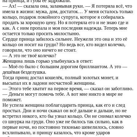
на принца, и губы её задрожали.
— Ах! — сказала она, заламывая руки. — Я потеряла всё, что
имела в жизни: мужа, дом, достаток… У меня осталось только
кольцо, подарок покойного супруга, которое я собиралась
продать за хорошую цену. Но я потеряла его и не знаю где и
как. А с ним пропала и моя последняя надежда. Теперь мне
остается только просить милостыню.
Сердце принца забилось сильнее. Неужели это она и это её
кольцо он носит на груди? Но ведь все, кто видел колечко,
говорили, что оно ничего не стоит.
— А это не твоё колечко?
Женщина лишь горько улыбнулась в ответ:
— Моё-то было с большим дорогим бриллиантом. А это —
дешёвая безделушка.
Тогда принц достал кошелёк, полный золотых монет, и
высыпал их в ладони несчастной женщины.
— Этого тебе хватит на первое время, — сказал он заботливо.
— Деньги могут помочь тебе. А вот мне никто в мире не
поможет.
Не успела женщина поблагодарить принца, как его и след
простыл. Дни и ночи скакал он всё дальше и дальше, но не
встретил никого, кто бы узнал кольцо. Он не снимал колечко
со шнурка на груди. Оно уже не билось так сильно, как в
первые ночи, но постоянно тихонько шевелилось, словно
всхлипывало, и принцу казалось, что кроме ударов