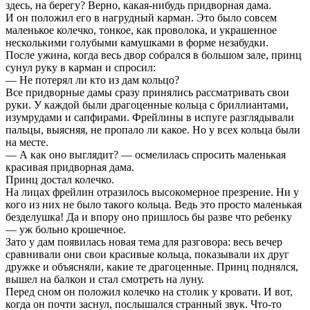
здесь, на берегу? Верно, какая-нибудь придворная дама.
И он положил его в нагрудный карман. Это было совсем
маленькое колечко, тонкое, как проволока, и украшенное
несколькими голубыми камушками в форме незабудки.
После ужина, когда весь двор собрался в большом зале, принц
сунул руку в карман и спросил:
— Не потерял ли кто из дам кольцо?
Все придворные дамы сразу принялись рассматривать свои
руки. У каждой были драгоценные кольца с бриллиантами,
изумрудами и сапфирами. Фрейлины в испуге разглядывали
пальцы, выясняя, не пропало ли какое. Но у всех кольца были
на месте.
— А как оно выглядит? — осмелилась спросить маленькая
красивая придворная дама.
Принц достал колечко.
На лицах фрейлин отразилось высокомерное презрение. Ни у
кого из них не было такого кольца. Ведь это просто маленькая
безделушка! Да и впору оно пришлось бы разве что ребенку
— уж больно крошечное.
Зато у дам появилась новая тема для разговора: весь вечер
сравнивали они свои красивые кольца, показывали их друг
дружке и объясняли, какие те драгоценные. Принц поднялся,
вышел на балкон и стал смотреть на луну.
Перед сном он положил колечко на столик у кровати. И вот,
когда он почти заснул, послышался странный звук. Что-то