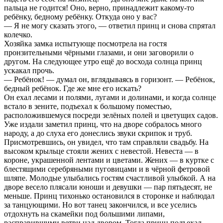
пальца не годится! Оно, верно, принадлежит какому-то
ребёнку, бедному ребёнку. Откуда оно у вас?
— Я не могу сказать этого, — ответил принц и снова спрятал
колечко.
Хозяйка замка испытующе посмотрела на гостя
пронзительными чёрными глазами, и они заговорили о
другом. На следующее утро ещё до восхода солнца принц
ускакал прочь.
— Ребёнок! — думал он, вглядываясь в горизонт. — Ребёнок,
бедный ребёнок. Где же мне его искать?
Он ехал лесами и полями, лугами и долинами, и когда солнце
встало в зените, подъехал к большому поместью,
расположившемуся посреди зелёных полей и цветущих садов.
Уже издали заметил принц, что на дворе собралось много
народу, а до слуха его донеслись звуки скрипок и труб.
Присмотревшись, он увидел, что там справляли свадьбу. На
высоком крыльце стояли жених с невестой. Невеста — в
короне, украшенной лентами и цветами. Жених — в куртке с
блестящими серебряными пуговицами и в чёрной фетровой
шляпе. Молодые улыбались гостям счастливой улыбкой. А на
дворе весело плясали юноши и девушки — пар пятьдесят, не
меньше. Принц тихонько остановился в сторонке и наблюдал
за танцующими. Но вот танец закончился, и все уселись
отдохнуть на скамейки под большими липами,
расправившими ветви над двором. Тогда принц подъехал