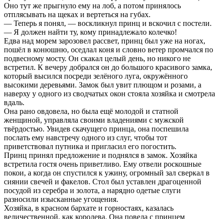
Оно тут же прыгнуло ему на лоб, а потом принялось
отплясывать на щеках и вертеться на губах.
— Теперь я понял, — воскликнул принц и вскочил с постели.
— Я должен найти ту, кому принадлежало колечко!
Едва над морем зарозовел рассвет, принц был уже на ногах,
пошёл в конюшню, оседлал коня и словно ветер промчался по
подвесному мосту. Он скакал целый день, но никого не
встретил. К вечеру добрался он до большого красивого замка,
который высился посреди зелёного луга, окружённого
высокими деревьями. Замок был увит плющом и розами, а
наверху у одного из сводчатых окон стояла хозяйка и смотрела
вдаль.
Она рано овдовела, но была ещё молодой и статной
женщиной, управляла своими владениями с мужской
твёрдостью. Увидев скачущего принца, она поспешила
послать ему навстречу одного из слуг, чтобы тот
приветствовал путника и пригласил его погостить.
Принц принял предложение и поднялся в замок. Хозяйка
встретила гостя очень приветливо. Ему отвели роскошные
покои, а когда он спустился к ужину, огромный зал сверкал в
сиянии свечей и факелов. Стол был уставлен драгоценной
посудой из серебра и золота, а нарядно одетые слуги
разносили изысканные угощения.
Хозяйка, в красном бархате и горностаях, казалась
величественной, как королева. Она повела с принцем