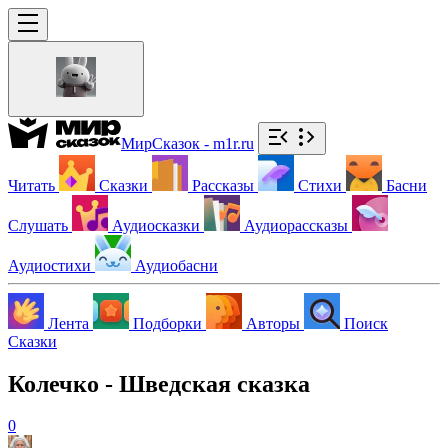
МирСказок - m1r.ru
Читать
Сказки
Рассказы
Стихи
Басни
Слушать
Аудиосказки
Аудиорассказы
Аудиостихи
Аудиобасни
Лента
Подборки
Авторы
Поиск
Сказки
Колечко - Шведская сказка
0