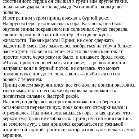
собственного сердца он слышал в груди еще другие тихие,
печальные удары, и с каждым днём он любил кольцо всё
больше.
И вот ранним утром принц выехал к бурной реке.
На другом берегу возвышалась гора. Казалось, она была
окутана синим покрывалом и в солнечных лучах сверкала,
словно огромный золотой костёр. Это цвели кусты
жимолости. Такая красота! Принц не смог сдержать
радостный смех. Ему захотелось взобраться на гору и ближе
рассмотреть это великолепие. Но это оказалось не так-то
просто: моста через реку не было, и никакого брода тоже.
«Что ж, придётся перебраться вплавь», — решил принц и
направил коня в бурный поток, не опасаясь, что может
промокнуть с ног до головы, а конь — выбиться из сил,
борясь с течением.
Принц совсем закручинился: все его долгие поиски оказались
тщетными, так что его даже обрадовала возможность
потягаться силами с быстрой рекой.
Наконец он добрался до противоположенного берега и
остановился перевести дух, пока конь его отфыркивался и
отряхивался. Над ними возвышалась гора, такая крутая, что
верхом туда было не взобраться. Принц пустил коня пастись
на зелёном лугу, а сам принялся карабкаться по узенькой
извилистой горной тропинке, которая сквозь лес вела к самой
вершине.