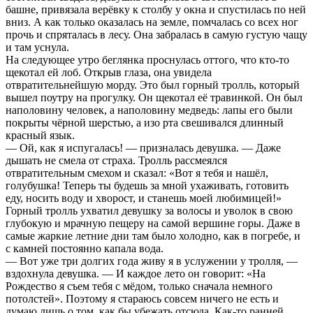
башне, привязала верёвку к столбу у окна и спустилась по ней
вниз. А как только оказалась на земле, помчалась со всех ног
прочь и спряталась в лесу. Она забралась в самую густую чащу
и там уснула.
На следующее утро беглянка проснулась оттого, что кто-то
щекотал ей лоб. Открыв глаза, она увидела
отвратительнейшую морду. Это был горный тролль, который
вышел поутру на прогулку. Он щекотал её травинкой. Он был
наполовину человек, а наполовину медведь: лапы его были
покрыты чёрной шерстью, а изо рта свешивался длинный
красный язык.
— Ой, как я испугалась! — призналась девушка. — Даже
дышать не смела от страха. Тролль рассмеялся
отвратительным смехом и сказал: «Вот я тебя и нашёл,
голубушка! Теперь ты будешь за мной ухаживать, готовить
еду, носить воду и хворост, и станешь моей любимицей!»
Горный тролль ухватил девушку за волосы и уволок в свою
глубокую и мрачную пещеру на самой вершине горы. Даже в
самые жаркие летние дни там было холодно, как в погребе, и
с камней постоянно капала вода.
— Вот уже три долгих года живу я в услужении у тролля, —
вздохнула девушка. — И каждое лето он говорит: «На
Рождество я съем тебя с мёдом, только сначала немного
потолстей». Поэтому я стараюсь совсем ничего не есть и
думаю лишь о том, как бы убежать отсюда. Как-то ранней