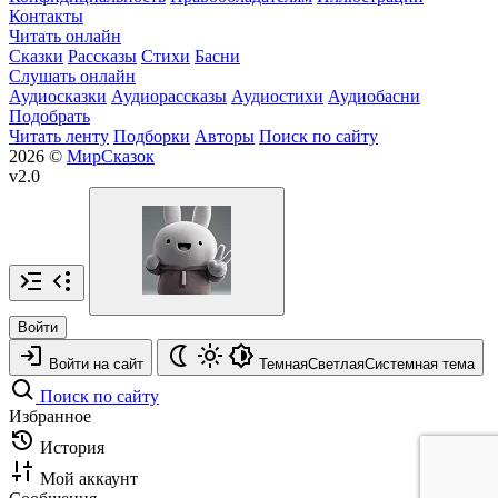
Контакты
Читать онлайн
Сказки
Рассказы
Стихи
Басни
Слушать онлайн
Аудиосказки
Аудиорассказы
Аудиостихи
Аудиобасни
Подобрать
Читать ленту
Подборки
Авторы
Поиск по сайту
2026 ©
МирСказок
v2.0
Войти
Войти на сайт
Темная
Светлая
Системная
тема
Поиск по сайту
Избранное
История
Мой аккаунт