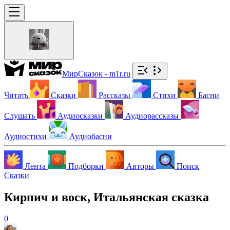
МирСказок - m1r.ru
Читать
Сказки
Рассказы
Стихи
Басни
Слушать
Аудиосказки
Аудиорассказы
Аудиостихи
Аудиобасни
Лента
Подборки
Авторы
Поиск
Сказки
Кирпич и воск, Итальянская сказка
0