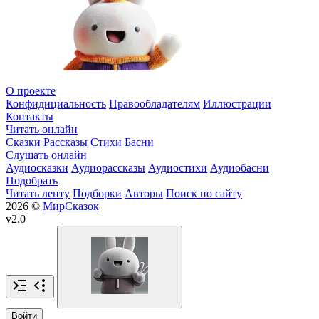
О проекте
Конфидициальность
Правообладателям
Иллюстрации
Контакты
Читать онлайн
Сказки
Рассказы
Стихи
Басни
Слушать онлайн
Аудиосказки
Аудиорассказы
Аудиостихи
Аудиобасни
Подобрать
Читать ленту
Подборки
Авторы
Поиск по сайту
2026 ©
МирСказок
v2.0
Войти