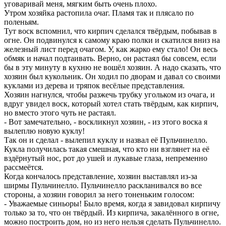
уговаривай меня, мягким быть очень плохо.
Утром хозяйка растопила очаг. Пламя так и плясало по
поленьям.
Тут воск вспомнил, что кирпич сделался твёрдым, побывав в
огне. Он подвинулся к самому краю полки и скатился вниз на
железный лист перед очагом. У, как жарко ему стало! Он весь
обмяк и начал подтаивать. Верно, он растаял бы совсем, если
бы в эту минуту в кухню не вошёл хозяин. А надо сказать, что
хозяин был кукольник. Он ходил по дворам и давал со своими
куклами из дерева и тряпок весёлые представления.
Хозяин нагнулся, чтобы разжечь трубку угольком из очага, и
вдруг увидел воск, который хотел стать твёрдым, как кирпич,
но вместо этого чуть не растаял.
- Вот замечательно, - воскликнул хозяин, - из этого воска я
вылеплю новую куклу!
Так он и сделал - вылепил куклу и назвал её Пульчинелло.
Кукла получилась такая смешная, что кто ни взглянет на её
вздёрнутый нос, рот до ушей и лукавые глаза, непременно
рассмеётся.
Когда кончалось представление, хозяин выставлял из-за
ширмы Пульчинелло. Пульчинелло раскланивался во все
стороны, а хозяин говорил за него тоненьким голосом:
- Уважаемые синьоры! Было время, когда я завидовал кирпичу
только за то, что он твёрдый. Из кирпича, закалённого в огне,
можно построить дом, но из него нельзя сделать Пульчинелло.