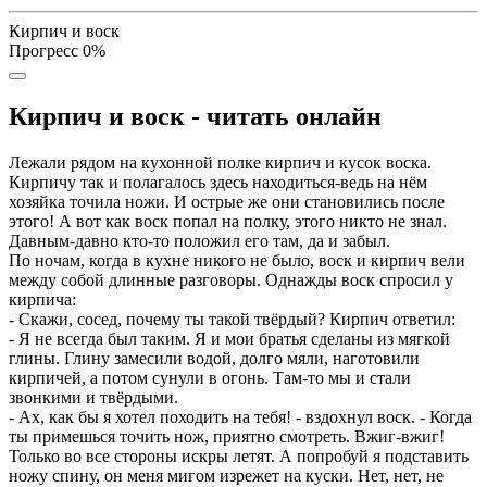
Кирпич и воск
Прогресс
0
%
Кирпич и воск - читать онлайн
Лежали рядом на кухонной полке кирпич и кусок воска.
Кирпичу так и полагалось здесь находиться-ведь на нём
хозяйка точила ножи. И острые же они становились после
этого! А вот как воск попал на полку, этого никто не знал.
Давным-давно кто-то положил его там, да и забыл.
По ночам, когда в кухне никого не было, воск и кирпич вели
между собой длинные разговоры. Однажды воск спросил у
кирпича:
- Скажи, сосед, почему ты такой твёрдый? Кирпич ответил:
- Я не всегда был таким. Я и мои братья сделаны из мягкой
глины. Глину замесили водой, долго мяли, наготовили
кирпичей, а потом сунули в огонь. Там-то мы и стали
звонкими и твёрдыми.
- Ах, как бы я хотел походить на тебя! - вздохнул воск. - Когда
ты примешься точить нож, приятно смотреть. Вжиг-вжиг!
Только во все стороны искры летят. А попробуй я подставить
ножу спину, он меня мигом изрежет на куски. Нет, нет, не