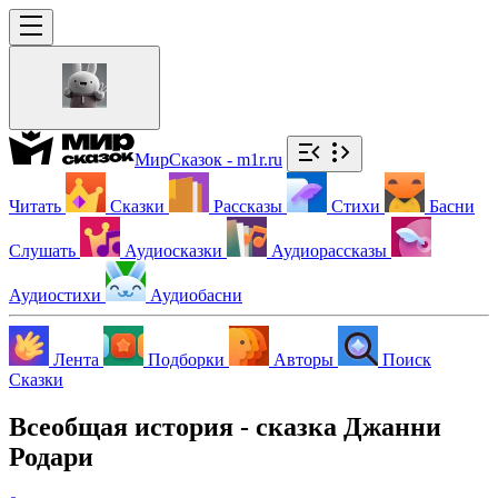
МирСказок - m1r.ru
Читать
Сказки
Рассказы
Стихи
Басни
Слушать
Аудиосказки
Аудиорассказы
Аудиостихи
Аудиобасни
Лента
Подборки
Авторы
Поиск
Сказки
Всеобщая история - сказка Джанни
Родари