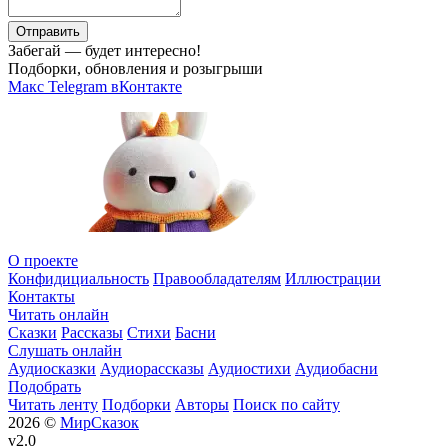
Отправить
Забегай — будет интересно!
Подборки, обновления и розыгрыши
Макс
Telegram
вКонтакте
О проекте
Конфидициальность
Правообладателям
Иллюстрации
Контакты
Читать онлайн
Сказки
Рассказы
Стихи
Басни
Слушать онлайн
Аудиосказки
Аудиорассказы
Аудиостихи
Аудиобасни
Подобрать
Читать ленту
Подборки
Авторы
Поиск по сайту
2026 ©
МирСказок
v2.0