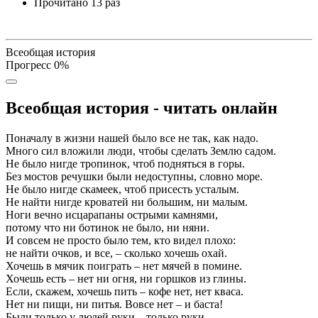
Прочитано
13 раз
Всеобщая история
Прогресс
0
%
Всеобщая история - читать онлайн
Поначалу в жизни нашей было все не так, как надо.
Много сил вложили люди, чтобы сделать Землю садом.
Не было нигде тропинок, чтоб подняться в горы.
Без мостов речушки были недоступны, словно море.
Не было нигде скамеек, чтоб присесть усталым.
Не найти нигде кроватей ни большим, ни малым.
Ноги вечно исцарапаны острыми камнями,
потому что ни ботинок не было, ни няни.
И совсем не просто было тем, кто видел плохо:
не найти очков, и все, – сколько хочешь охай.
Хочешь в мячик поиграть – нет мячей в помине.
Хочешь есть – нет ни огня, ни горшков из глины.
Если, скажем, хочешь пить – кофе нет, нет кваса.
Нет ни пищи, ни питья. Вовсе нет – и баста!
Были только у людей руки – только руки.